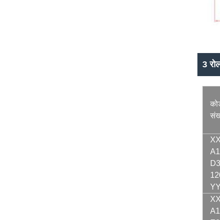
3 रो
को
संख
XX
A1
D3
12
Y
XX
A1