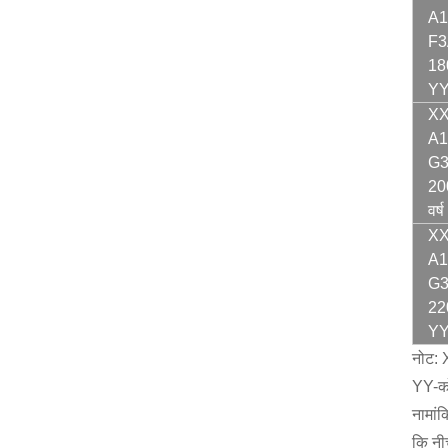
A1
F3
18
Y
XX
A1
G3
20
वर्ष
XX
A1
G3
22
Y
नोट: 
YY-को
नामां
कि नीच