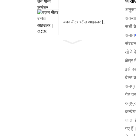
जीसीए
अनुसा
सकता ह
वजन मीटर स्टील आइडलर |...
सभी क
समान
संरचना
तो वे
क्षेत्
इसे ए
बेल्ट 
समग्र
गेट पर
अनुप्
कन्वेय
जाता ह
गए हैं