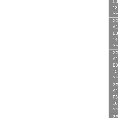
E3
13
Y
XX
A1
E3
14
Y
XX
A1
E3
15
Y
XX
A1
F3
16
Y
XX