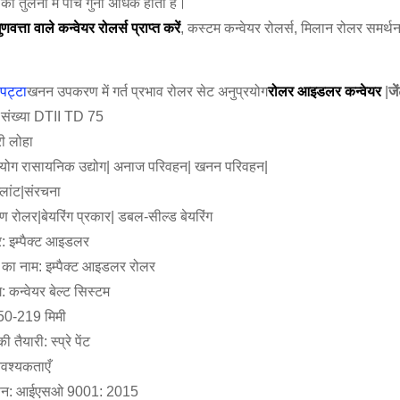
 की तुलना में पाँच गुना अधिक होता है।
ुणवत्ता वाले कन्वेयर रोलर्स प्राप्त करें
, कस्टम कन्वेयर रोलर्स, मिलान रोलर सम
पट्टा
खनन उपकरण में गर्त प्रभाव रोलर सेट अनुप्रयोग
रोलर आइडलर कन्वेयर
|
जे
संख्या DTII TD 75
री लोहा
रयोग रासायनिक उद्योग| अनाज परिवहन| खनन परिवहन|
्लांट|संरचना
ण रोलर|बेयरिंग प्रकार| डबल-सील्ड बेयरिंग
र: इम्पैक्ट आइडलर
द का नाम: इम्पैक्ट आइडलर रोलर
 कन्वेयर बेल्ट सिस्टम
:50-219 मिमी
 तैयारी: स्प्रे पेंट
आवश्यकताएँ
ाणन: आईएसओ 9001: 2015