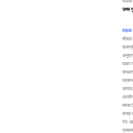
रोलर्स
उच्च ग
वाहक 
मॉडल 
सामग्
अनुप्
पावर प
साधार
प्रका
उत्पा
उपयोग:
व्यास
सतह की
रंग: 
प्रम