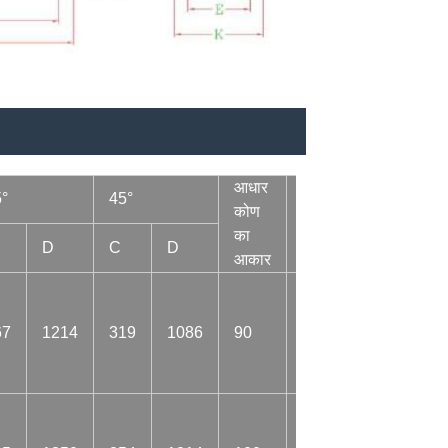
आधार
°
45°
गर्त
कोण
शाफ्ट
द्रव्यमान
का
व्यास.
D
C
D
आरपी
आकार
67
1214
319
1086
90
38
26.6