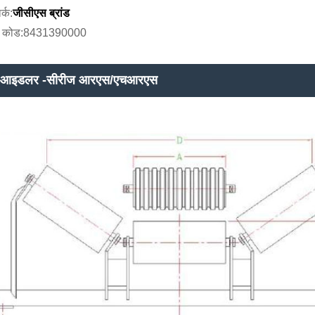
र्क:
जीसीएस ब्रांड
 कोड:8431390000
 आइडलर -सीरीज आरएस/एचआरएस