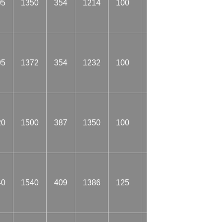
95
1350
354
1214
100
38
2&9
95
1372
354
1232
100
38
29.2
20
1500
387
1350
100
38
3.2
40
1540
409
1386
125
38
32.1