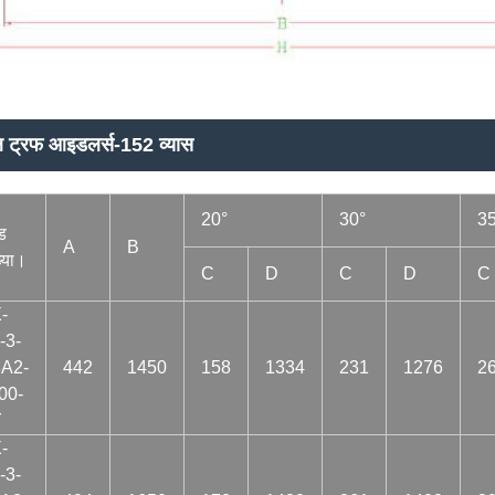
ल ट्रफ आइडलर्स-152 व्यास
20°
30°
35
ड
A
B
्या।
C
D
C
D
C
-
-3-
A2-
442
1450
158
1334
231
1276
2
00-
Y
-
-3-