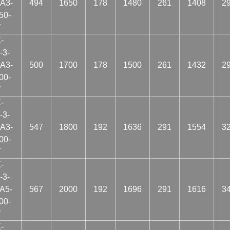
A3-
494
1650
178
1480
261
1408
2
50-
Y
-
-3-
A3-
500
1700
178
1500
261
1432
2
00-
Y
-
-3-
A3-
547
1800
192
1636
291
1554
3
00-
Y
-
-3-
A5-
567
2000
192
1696
291
1616
3
00-
Y
-