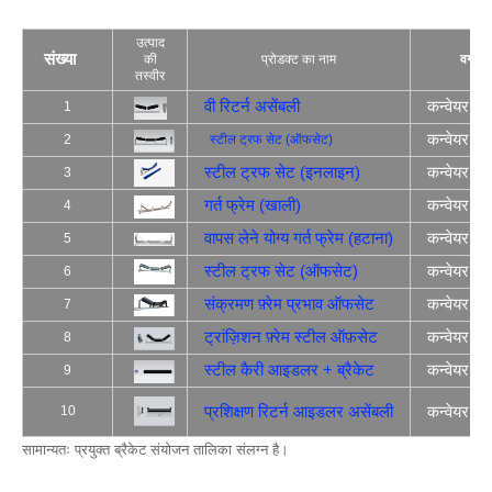
उत्पाद
संख्या
की
प्रोडक्ट का नाम
वर्ग
तस्वीर
वी रिटर्न असेंबली
कन्वेयर फ्र
1
कन्वेयर फ्र
2
स्टील ट्रफ सेट (ऑफसेट)
स्टील ट्रफ सेट (इनलाइन)
कन्वेयर फ्र
3
गर्त फ्रेम (खाली)
कन्वेयर फ्र
4
वापस लेने योग्य गर्त फ्रेम (हटाना)
कन्वेयर फ्र
5
स्टील ट्रफ सेट (ऑफसेट)
कन्वेयर फ्र
6
संक्रमण फ़्रेम प्रभाव ऑफसेट
कन्वेयर फ्र
7
ट्रांज़िशन फ़्रेम स्टील ऑफ़सेट
कन्वेयर फ्र
8
स्टील कैरी आइडलर + ब्रैकेट
कन्वेयर रोल
9
प्रशिक्षण रिटर्न आइडलर असेंबली
कन्वेयर फ्र
10
सामान्यतः प्रयुक्त ब्रैकेट संयोजन तालिका संलग्न है।