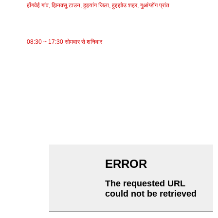
होंगवेई गांव, झिनक्सू टाउन, हुइयांग जिला, हुइझोउ शहर, गुआंग्डोंग प्रांत
काम का समय
08:30 ~ 17:30 सोमवार से शनिवार
श्रेणियाँ
वाहक पट्टा
रोलर कन्वेयर
एल्युमिनियम रोलर
कन्वेयर आइडलर
माला रोलर
प्रभाव रोलर
पॉलीइथिलीन रोलर
कंघी रोलर
फ्लैट कैरियर रोलर
वी रिटर्न रोलर