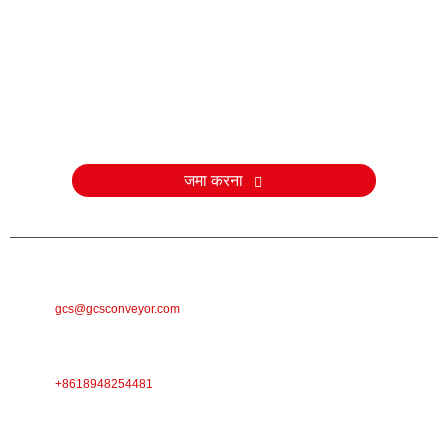
जाँच करना
हमारे उत्पादों या मूल्य सूची के बारे में पूछताछ के लिए, कृपया अपना ईमेल हमें छोड़ दें और
हम 24 घंटे के भीतर संपर्क करेंगे।
जमा करना
ई-मेल
gcs@gcsconveyor.com
फ़ोन
+8618948254481
पता