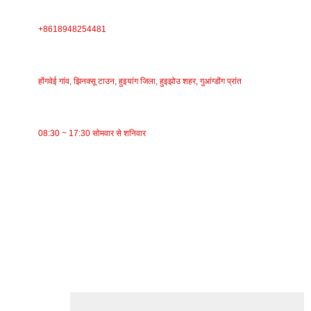
फ़ोन
+8618948254481
पता
होंगवेई गांव, झिनक्सू टाउन, हुइयांग जिला, हुइझोउ शहर, गुआंग्डोंग प्रांत
काम का समय
08:30 ~ 17:30 सोमवार से शनिवार
श्रेणियाँ
वाहक पट्टा
रोलर कन्वेयर
एल्युमिनियम रोलर
कन्वेयर आइडलर
माला रोलर
प्रभाव रोलर
पॉलीइथिलीन रोलर