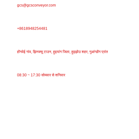
gcs@gcsconveyor.com
फ़ोन
+8618948254481
पता
होंगवेई गांव, झिनक्सू टाउन, हुइयांग जिला, हुइझोउ शहर, गुआंग्डोंग प्रांत
काम का समय
08:30 ~ 17:30 सोमवार से शनिवार
श्रेणियाँ
वाहक पट्टा
रोलर कन्वेयर
एल्युमिनियम रोलर
कन्वेयर आइडलर
माला रोलर