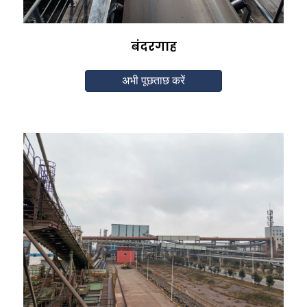
बंदरगाह
अभी पूछताछ करें