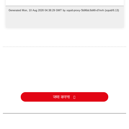
जाँच करना
हमारे उत्पादों या मूल्य सूची के बारे में पूछताछ के लिए, कृपया अपना ईमेल हमें छोड़ दें और
हम 24 घंटे के भीतर संपर्क करेंगे।
जमा करना
ई-मेल