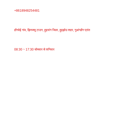
फ़ोन
+8618948254481
पता
होंगवेई गांव, झिनक्सू टाउन, हुइयांग जिला, हुइझोउ शहर, गुआंग्डोंग प्रांत
काम का समय
08:30 ~ 17:30 सोमवार से शनिवार
श्रेणियाँ
वाहक पट्टा
रोलर कन्वेयर
एल्युमिनियम रोलर
कन्वेयर आइडलर
माला रोलर
प्रभाव रोलर
पॉलीइथिलीन रोलर