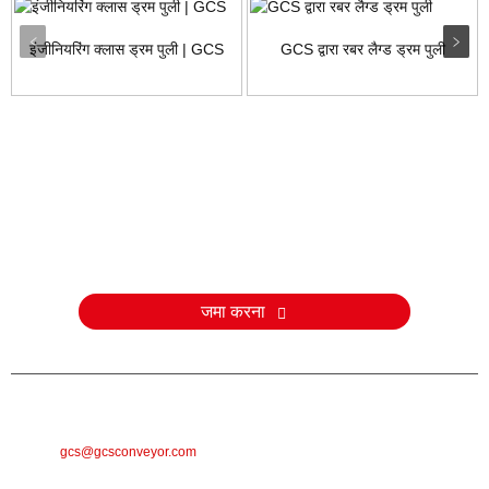
इंजीनियरिंग क्लास ड्रम पुली | GCS
GCS द्वारा रबर लैग्ड ड्रम पुली
जाँच करना
हमारे उत्पादों या मूल्य सूची के बारे में पूछताछ के लिए, कृपया अपना ईमेल हमें छोड़ दें और
हम 24 घंटे के भीतर संपर्क करेंगे।
जमा करना
ई-मेल
gcs@gcsconveyor.com