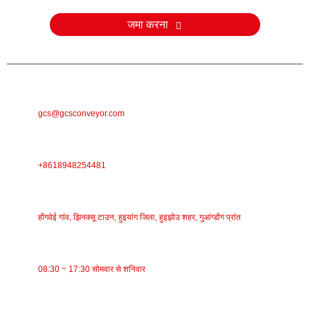
जमा करना
ई-मेल
gcs@gcsconveyor.com
फ़ोन
+8618948254481
पता
होंगवेई गांव, झिनक्सू टाउन, हुइयांग जिला, हुइझोउ शहर, गुआंग्डोंग प्रांत
काम का समय
08:30 ~ 17:30 सोमवार से शनिवार
श्रेणियाँ