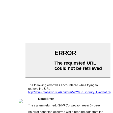
वाहक पट्टा
रोलर कन्वेयर
एल्युमिनियम रोलर
कन्वेयर आइडलर
माला रोलर
प्रभाव रोलर
पॉलीइथिलीन रोलर
कंघी रोलर
फ्लैट कैरियर रोलर
वी रिटर्न रोलर
कन्वेयर रोलर ब्रैकेट