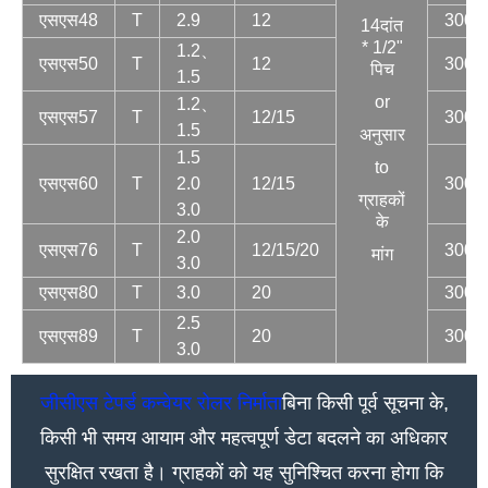
एसएस48
T
2.9
12
300
14दांत
* 1/2"
1.2、
एसएस50
T
12
300
पिच
1.5
or
1.2、
एसएस57
T
12/15
300
1.5
अनुसार
1.5
to
एसएस60
T
2.0
12/15
300
ग्राहकों
3.0
के
2.0
एसएस76
T
12/15/20
300
मांग
3.0
एसएस80
T
3.0
20
300
2.5
एसएस89
T
20
300
3.0
जीसीएस टेपर्ड कन्वेयर रोलर निर्माता
बिना किसी पूर्व सूचना के,
किसी भी समय आयाम और महत्वपूर्ण डेटा बदलने का अधिकार
सुरक्षित रखता है। ग्राहकों को यह सुनिश्चित करना होगा कि