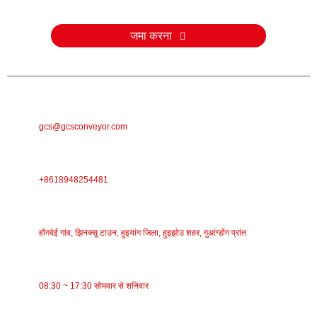
हम 24 घंटे के भीतर संपर्क करेंगे।
जमा करना
ई-मेल
gcs@gcsconveyor.com
फ़ोन
+8618948254481
पता
होंगवेई गांव, झिनक्सू टाउन, हुइयांग जिला, हुइझोउ शहर, गुआंग्डोंग प्रांत
काम का समय
08:30 ~ 17:30 सोमवार से शनिवार
श्रेणियाँ