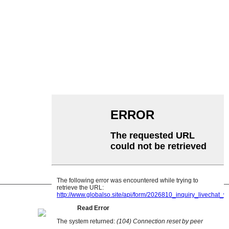
वाहक पट्टा
रोलर कन्वेयर
एल्युमिनियम रोलर
कन्वेयर आइडलर
माला रोलर
प्रभाव रोलर
पॉलीइथिलीन रोलर
कंघी रोलर
फ्लैट कैरियर रोलर
वी रिटर्न रोलर
कन्वेयर रोलर ब्रैकेट