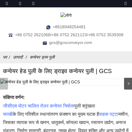
+8618948254481
+86 0752 2621068/+86 0752 2621123/+86 0752 3539308
gcs@gcsconveyor.com
घर
उत्पादों
कन्वेयर ड्रम पुली
कन्वेयर हेड पुली के लिए ड्राइव कन्वेयर पुली | GCS
संक्षिप्त वर्णन:
जीसीएस मोटर चालित रोलर कन्वेयर निर्माता
पुली श्रृंखला
चरखी
के लिए गतिशील स्थानांतरण फ़ंक्शन का मुख्य घटक है
वाहक पट्टा
मशीन,
जिसका व्यापक रूप से खनन, धातुकर्म, कोयला खदान, रसायन उद्योग, अनाज
भंडारण, निर्माण सामग्री, बंदरगाह, नमक क्षेत्र, विद्युत शक्ति और अन्य उद्योगों में